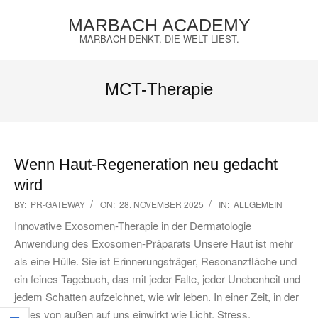
Skip
MARBACH ACADEMY
to
MARBACH DENKT. DIE WELT LIEST.
content
Primary
Navigation
MCT-Therapie
Menu
Wenn Haut-Regeneration neu gedacht
wird
2025-
BY:
PR-GATEWAY
ON:
28. NOVEMBER 2025
IN:
ALLGEMEIN
11-
Innovative Exosomen-Therapie in der Dermatologie
28
Anwendung des Exosomen-Präparats Unsere Haut ist mehr
als eine Hülle. Sie ist Erinnerungsträger, Resonanzfläche und
ein feines Tagebuch, das mit jeder Falte, jeder Unebenheit und
jedem Schatten aufzeichnet, wie wir leben. In einer Zeit, in der
vieles von außen auf uns einwirkt wie Licht, Stress,