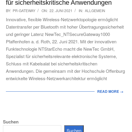
für sicherheitskritische Anwendungen
2021-
BY:
PR-GATEWAY
ON:
22. JUNI 2021
IN:
ALLGEMEIN
06-
Innovative, flexible Wireless-Netzwerktopologie ermöglicht
22
Datentransfer per Bluetooth mit hoher Übertragungssicherheit
und geringer Latenz NewTec_NTSecureGateway1000
Pfaffenhofen a. d. Roth, 22. Juni 2021. Mit der innovativen
Funktechnologie NTStarEcho macht die NewTec GmbH,
Spezialist für sicherheitsrelevante elektronische Systeme,
Schluss mit Kabelsalat bei sicherheitskritischen
Anwendungen. Die gemeinsam mit der Hochschule Offenburg
entwickelte Wireless-Netzwerkarchitektur ermöglicht
READ MORE →
Suchen
Suchen