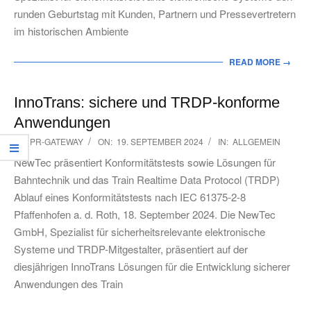
runden Geburtstag mit Kunden, Partnern und Pressevertretern
im historischen Ambiente
READ MORE →
InnoTrans: sichere und TRDP-konforme
Anwendungen
2024-
BY:
PR-GATEWAY
ON:
19. SEPTEMBER 2024
IN:
ALLGEMEIN
09-
NewTec präsentiert Konformitätstests sowie Lösungen für
19
Bahntechnik und das Train Realtime Data Protocol (TRDP)
Ablauf eines Konformitätstests nach IEC 61375-2-8
Pfaffenhofen a. d. Roth, 18. September 2024. Die NewTec
GmbH, Spezialist für sicherheitsrelevante elektronische
Systeme und TRDP-Mitgestalter, präsentiert auf der
diesjährigen InnoTrans Lösungen für die Entwicklung sicherer
Anwendungen des Train