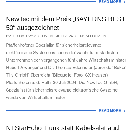
READ MORE →
NewTec mit dem Preis „BAYERNS BEST
50“ ausgezeichnet
2024-
BY:
PR-GATEWAY
ON:
30. JULI 2024
IN:
ALLGEMEIN
07-
Pfaffenhofener Spezialist für sicherheitsrelevante
30
elektronische Systeme ist eines der wachstumsstärksten
Unternehmen der vergangenen fünf Jahre Wirtschaftsminister
Hubert Aiwanger und Dr. Thomas Edenhofer (Juror der Baker
Tilly GmbH) überreicht (Bildquelle: Foto: SX Heuser)
Pfaffenhofen a. d. Roth, 30 Juli 2024. Die NewTec GmbH,
Spezialist für sicherheitsrelevante elektronische Systeme,
wurde von Wirtschaftsminister
READ MORE →
NTStarEcho: Funk statt Kabelsalat auch