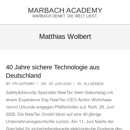
Skip
MARBACH ACADEMY
to
MARBACH DENKT. DIE WELT LIEST.
content
Primary
Navigation
Matthias Wolbert
Menu
40 Jahre sichere Technologie aus
Deutschland
2026-
BY:
PR-GATEWAY
ON:
29. JUNI 2026
IN:
ALLGEMEIN
06-
Safety&Security-Spezialist NewTec feiert Geburtstag mit
29
einem Experience Day NewTec-CEO Achim Wohnhaas
nimmt Urkunde entgegen Pfaffenhofen a.d. Roth, 29. Juni
2026. Die NewTec GmbH blickt auf eine 40-jährige
Unternehmensgeschichte zurück. Am 11. Juni feierte der
Spezialist für sicherheitsrelevante elektronische Systeme den