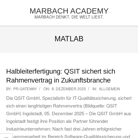
Skip
MARBACH ACADEMY
to
MARBACH DENKT. DIE WELT LIEST.
content
Primary
Navigation
MATLAB
Menu
Halbleiterfertigung: QSIT sichert sich
Rahmenvertrag in Zukunftsbranche
2025-
BY:
PR-GATEWAY
ON:
8. DEZEMBER 2025
IN:
ALLGEMEIN
12-
Die QSIT GmbH, Spezialistin für IT-Qualitätssicherung, sichert
08
sich einen langfristigen Rahmenvertra (Bildquelle: QSIT
GmbH) Ingolstadt, 05. Dezember 2025 – Die QSIT GmbH aus
Ingolstadt festigt ihre Position als Partner führender
Industrieunternehmen: Nach fast drei Jahren erfolgreicher
Zusammenarbeit im Bereich Software-Qualitätssicherung und