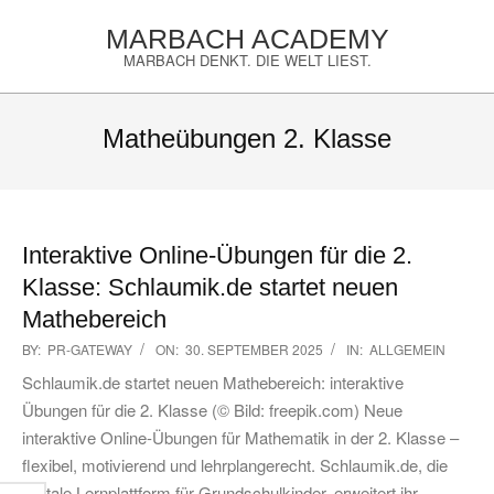
Skip
MARBACH ACADEMY
to
MARBACH DENKT. DIE WELT LIEST.
content
Primary
Navigation
Matheübungen 2. Klasse
Menu
Interaktive Online-Übungen für die 2.
Klasse: Schlaumik.de startet neuen
Mathebereich
2025-
BY:
PR-GATEWAY
ON:
30. SEPTEMBER 2025
IN:
ALLGEMEIN
09-
Schlaumik.de startet neuen Mathebereich: interaktive
30
Übungen für die 2. Klasse (© Bild: freepik.com) Neue
interaktive Online-Übungen für Mathematik in der 2. Klasse –
flexibel, motivierend und lehrplangerecht. Schlaumik.de, die
digitale Lernplattform für Grundschulkinder, erweitert ihr