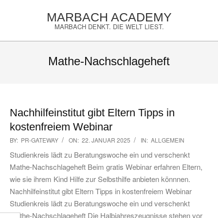
Skip
MARBACH ACADEMY
to
MARBACH DENKT. DIE WELT LIEST.
content
Primary
Navigation
Mathe-Nachschlageheft
Menu
Nachhilfeinstitut gibt Eltern Tipps in
kostenfreiem Webinar
2025-
BY:
PR-GATEWAY
ON:
22. JANUAR 2025
IN:
ALLGEMEIN
01-
Studienkreis lädt zu Beratungswoche ein und verschenkt
22
Mathe-Nachschlageheft Beim gratis Webinar erfahren Eltern,
wie sie ihrem Kind Hilfe zur Selbsthilfe anbieten könnnen.
Nachhilfeinstitut gibt Eltern Tipps in kostenfreiem Webinar
Studienkreis lädt zu Beratungswoche ein und verschenkt
Mathe-Nachschlageheft Die Halbjahreszeugnisse stehen vor