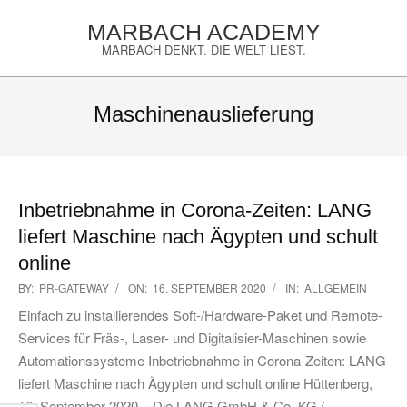
Skip
MARBACH ACADEMY
to
MARBACH DENKT. DIE WELT LIEST.
content
Primary
Navigation
Maschinenauslieferung
Menu
Inbetriebnahme in Corona-Zeiten: LANG
liefert Maschine nach Ägypten und schult
online
2020-
BY:
PR-GATEWAY
ON:
16. SEPTEMBER 2020
IN:
ALLGEMEIN
09-
Einfach zu installierendes Soft-/Hardware-Paket und Remote-
16
Services für Fräs-, Laser- und Digitalisier-Maschinen sowie
Automationssysteme Inbetriebnahme in Corona-Zeiten: LANG
liefert Maschine nach Ägypten und schult online Hüttenberg,
16. September 2020 – Die LANG GmbH & Co. KG (