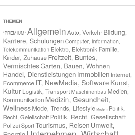
THEMEN
Allgemein
Bildung,
Auto, Verkehr
*PREMIUM*
Karriere, Schulungen
Computer, Information,
Familie,
Elektro, Elektronik
Telekommunikation
Freitzeit, Buntes,
Kinder, Zuhause
Vermischtes
Garten, Bauen, Wohnen
Immobilien
Handel, Dienstleistungen
Internet,
IT, NewMedia, Software
Kunst,
Ecommerce
Kultur
Medien,
Logistik, Transport
Maschinenbau
Medizin, Gesundheit,
Kommunikation
Wellness
Mode, Trends, Lifestyle
Politik,
Modern
Politik, Recht, Gesellschaft
Recht, Gelellschaft
Tourismus, Reisen
Umwelt,
Polizei
Sport
Unternehmen, Wirtschaft,
Energie