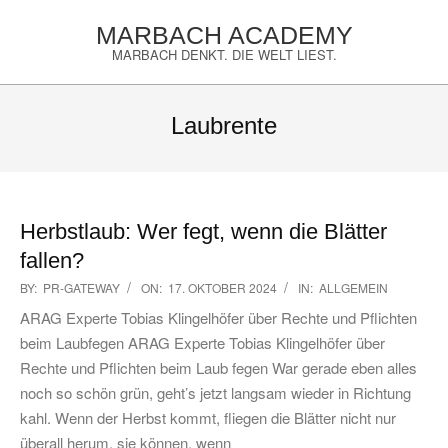
Skip
MARBACH ACADEMY
to
MARBACH DENKT. DIE WELT LIEST.
content
Primary
Navigation
Laubrente
Menu
Herbstlaub: Wer fegt, wenn die Blätter
fallen?
2024-
BY:
PR-GATEWAY
ON:
17. OKTOBER 2024
IN:
ALLGEMEIN
10-
ARAG Experte Tobias Klingelhöfer über Rechte und Pflichten
17
beim Laubfegen ARAG Experte Tobias Klingelhöfer über
Rechte und Pflichten beim Laub fegen War gerade eben alles
noch so schön grün, geht’s jetzt langsam wieder in Richtung
kahl. Wenn der Herbst kommt, fliegen die Blätter nicht nur
überall herum, sie können, wenn