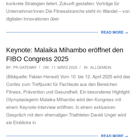
konkrete Strategien liefert. Zukunft gestalten: Vorträge für
Unternehmer/innen Die Fitnessbranche steht im Wandel – von
digitalen Innovationen über
READ MORE →
Keynote: Malaika Mihambo eröffnet den
FIBO Congress 2025
2025-
BY:
PR-GATEWAY
ON:
11. MÄRZ 2025
IN:
ALLGEMEIN
03-
(Bildquelle: Fabian Hensel) Vom 10. bis 12. April 2025 wird das
11
Confex zum Treffpunkt für Fachleute aus den Bereichen
Fitness, Prävention und Gesundheit. Ein besonderes Highlight:
Olympiasiegerin Malaika Mihambo wird den Kongress mit
einem Keynote-Interview eröffnen. In einem exklusiven
Gespräch mit dem ehemaligen Triathleten Daniel Unger wird
sie Einblicke in
READ MORE →