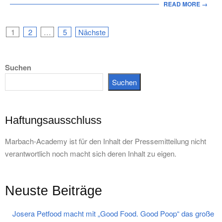
READ MORE →
Seitennummerierung
1
2
…
5
Nächste
der
Suchen
Beiträge
Suchen
Haftungsausschluss
Marbach-Academy ist für den Inhalt der Pressemitteilung nicht
verantwortlich noch macht sich deren Inhalt zu eigen.
Neuste Beiträge
Josera Petfood macht mit „Good Food. Good Poop“ das große