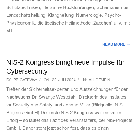
Schutztechniken, Heilsame Rückführungen, Schamanismus,
Landschaftsheilung, Klangheilung, Numerologie, Psycho-
Physiognomik, die tibetische Heilmethode „Zapchen“ u. v. m.:
Mit
READ MORE →
NIS-2 Kongress bringt neue Impulse für
Cybersecurity
2024-
BY:
PR-GATEWAY
ON:
22. JULI 2024
IN:
ALLGEMEIN
07-
Treffen der Sicherheitsexperten und Auszeichnungen für den
22
Nachwuchs Dr. Swantje Westpfahl, Direktorin des Institutes
for Security and Safety, und Johann Miller (Bildquelle: NIS-
Projects GmbH) Der erste NIS-2 Kongress war ein voller
Erfolg – so lautet das Fazit des Veranstalters, der NIS-Projects
GmbH. Daher steht jetzt schon fest, dass es einen