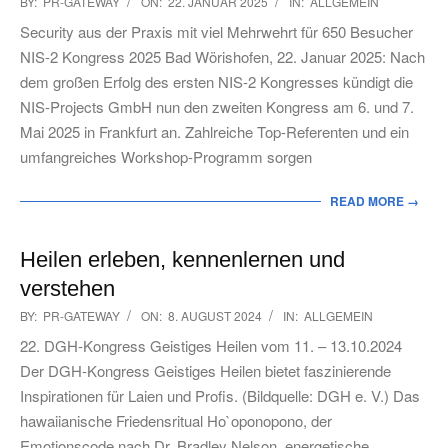
2025-
BY:
PR-GATEWAY
ON:
22. JANUAR 2025
IN:
ALLGEMEIN
01-
Security aus der Praxis mit viel Mehrwehrt für 650 Besucher
22
NIS-2 Kongress 2025 Bad Wörishofen, 22. Januar 2025: Nach
dem großen Erfolg des ersten NIS-2 Kongresses kündigt die
NIS-Projects GmbH nun den zweiten Kongress am 6. und 7.
Mai 2025 in Frankfurt an. Zahlreiche Top-Referenten und ein
umfangreiches Workshop-Programm sorgen
READ MORE →
Heilen erleben, kennenlernen und
verstehen
2024-
BY:
PR-GATEWAY
ON:
8. AUGUST 2024
IN:
ALLGEMEIN
08-
22. DGH-Kongress Geistiges Heilen vom 11. – 13.10.2024
08
Der DGH-Kongress Geistiges Heilen bietet faszinierende
Inspirationen für Laien und Profis. (Bildquelle: DGH e. V.) Das
hawaiianische Friedensritual Ho`oponopono, der
Emotionscode nach Dr. Bradley Nelson, energetische