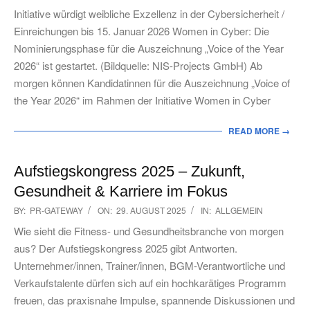
10-
Initiative würdigt weibliche Exzellenz in der Cybersicherheit /
31
Einreichungen bis 15. Januar 2026 Women in Cyber: Die
Nominierungsphase für die Auszeichnung „Voice of the Year
2026“ ist gestartet. (Bildquelle: NIS-Projects GmbH) Ab
morgen können Kandidatinnen für die Auszeichnung „Voice of
the Year 2026“ im Rahmen der Initiative Women in Cyber
READ MORE →
Aufstiegskongress 2025 – Zukunft,
Gesundheit & Karriere im Fokus
2025-
BY:
PR-GATEWAY
ON:
29. AUGUST 2025
IN:
ALLGEMEIN
08-
Wie sieht die Fitness- und Gesundheitsbranche von morgen
29
aus? Der Aufstiegskongress 2025 gibt Antworten.
Unternehmer/innen, Trainer/innen, BGM-Verantwortliche und
Verkaufstalente dürfen sich auf ein hochkarätiges Programm
freuen, das praxisnahe Impulse, spannende Diskussionen und