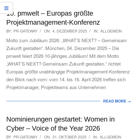
10. pmwelt – Europas größte
Projektmanagement-Konferenz
2025-
BY:
PR-GATEWAY
ON:
4. DEZEMBER 2025
IN:
ALLGEMEIN
12-
Motto zum Jubiläum 2026: „WHAT’S NEXT? – Gemeinsam
04
Zukunft gestalten“. München, 04. Dezember 2025 – Die
pmwelt feiert 2026 10-jähriges Jubiläum! Mit dem Motto
„WHAT’S NEXT? Gemeinsam Zukunft gestalten.“ richtet
Europas größte unabhängige Projektmanagement-Konferenz
den Blick nach vorn: vom 14. bis 16. April 2026 treffen sich
Projektmanager, Projektteams aus Unternehmen
READ MORE →
Nominierungen gestartet: Women in
Cyber – Voice of the Year 2026
2025-
BY:
PR-GATEWAY
ON:
31. OKTOBER 2025
IN:
ALLGEMEIN