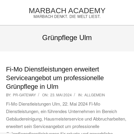
Skip
MARBACH ACADEMY
to
MARBACH DENKT. DIE WELT LIEST.
content
Primary
Navigation
Grünpflege Ulm
Menu
Fi-Mo Dienstleistungen erweitert
Serviceangebot um professionelle
Grünpflege in Ulm
2024-
BY:
PR-GATEWAY
ON:
23. MAI 2024
IN:
ALLGEMEIN
05-
Fi-Mo Dienstleistungen Ulm, 22. Mai 2024 Fi-Mo
23
Dienstleistungen, ein führendes Unternehmen im Bereich
Gebäudereinigung, Hausmeisterservice und Abbrucharbeiten,
erweitert sein Serviceangebot um professionelle
Grünpflegedienstleistungen für private und gewerbliche