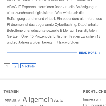
08-
ARAG IT-Experten informieren über virtuelle Belästigung In
16
einer zunehmend digitalisierten Welt wird auch die
Belästigung zunehmend virtuell. Ein besonders alarmierendes
Phänomen ist das sogenannte Cyberflashing. Dabei erhalten
Betroffene unerwünschte sexuelle Bilder auf ihren digitalen
Geräten. Über 40 Prozent der britischen Frauen zwischen 18
und 26 Jahren wurden bereits mit fragwürdigen
READ MORE →
Seitennummerierung
1
2
Nächste
der
Beiträge
THEMEN
RECHTLICH
Allgemein
Impressum
Auto,
*PREMIUM*
Haftungsaussc