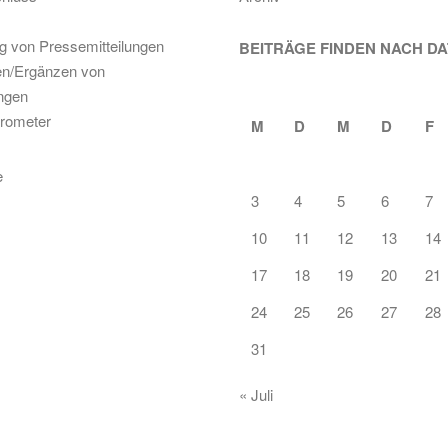
ng von Pressemitteilungen
BEITRÄGE FINDEN NACH D
en/Ergänzen von
ungen
rometer
M
D
M
D
F
3
4
5
6
7
10
11
12
13
14
17
18
19
20
21
24
25
26
27
28
31
« Juli