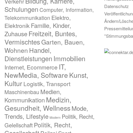
Bildung, Karriere,
Verkehr
Datenschutz
Schulungen
Computer, Information,
Veröffentlichu
Elektro,
Telekommunikation
Ändern/Lösch
Familie, Kinder,
Elektronik
Pressemitteil
Freitzeit, Buntes,
Zuhause
*Stimmungsba
Vermischtes
Garten, Bauen,
Handel,
Wohnen
Immobilien
Dienstleistungen
IT,
Internet, Ecommerce
NewMedia, Software
Kunst,
Kultur
Logistik, Transport
Medien,
Maschinenbau
Medizin,
Kommunikation
Gesundheit, Wellness
Mode,
Trends, Lifestyle
Politik, Recht,
Modern
Politik, Recht,
Gelellschaft
Gesellschaft
Polizei