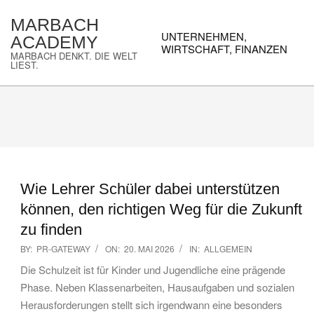
Skip
MARBACH
to
Primary
UNTERNEHMEN,
ACADEMY
content
Navigation
WIRTSCHAFT, FINANZEN
MARBACH DENKT. DIE WELT
Menu
LIEST.
Wie Lehrer Schüler dabei unterstützen
können, den richtigen Weg für die Zukunft
zu finden
2026-
BY:
PR-GATEWAY
ON:
20. MAI 2026
IN:
ALLGEMEIN
05-
Die Schulzeit ist für Kinder und Jugendliche eine prägende
20
Phase. Neben Klassenarbeiten, Hausaufgaben und sozialen
Herausforderungen stellt sich irgendwann eine besonders