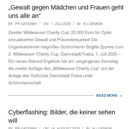
„Gewalt gegen Mädchen und Frauen geht
uns alle an“
2025-
BY:
PR-GATEWAY
ON:
1. JULI 2025
IN:
ALLGEMEIN
07-
Zweiter Wildwasser Charity Cup: 23.000 Euro für Opfer
01
sexualisierter Gewalt und Präventionsarbeit Die
Organisatorinnen begrüßen Schirmherrin Brigitte Zypries zum
2. Wildwasser Charity Cup. Darmstadt/Traisa, 1. Juli 2025 –
Ein neues Rekord-Ergebnis hat am vergangenen Samstag
die zweite Auflage des „Wildwasser Charity Cup“ auf der
Anlage des Golfclubs Darmstadt-Traisa unter
Schirmherrschaft
READ MORE →
Cyberflashing: Bilder, die keiner sehen
will
2024-
BY:
PR-GATEWAY
ON:
16. AUGUST 2024
IN:
ALLGEMEIN