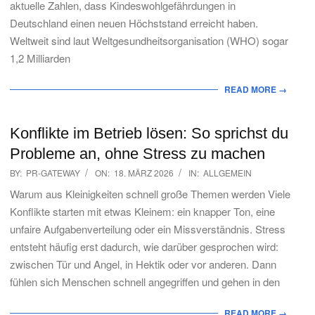
aktuelle Zahlen, dass Kindeswohlgefährdungen in
Deutschland einen neuen Höchststand erreicht haben.
Weltweit sind laut Weltgesundheitsorganisation (WHO) sogar
1,2 Milliarden
READ MORE →
Konflikte im Betrieb lösen: So sprichst du
Probleme an, ohne Stress zu machen
2026-
BY:
PR-GATEWAY
ON:
18. MÄRZ 2026
IN:
ALLGEMEIN
03-
Warum aus Kleinigkeiten schnell große Themen werden Viele
18
Konflikte starten mit etwas Kleinem: ein knapper Ton, eine
unfaire Aufgabenverteilung oder ein Missverständnis. Stress
entsteht häufig erst dadurch, wie darüber gesprochen wird:
zwischen Tür und Angel, in Hektik oder vor anderen. Dann
fühlen sich Menschen schnell angegriffen und gehen in den
READ MORE →