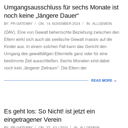
Umgangsausschluss für sechs Monate ist
noch keine „längere Dauer“
2024-
BY:
PR-GATEWAY
ON:
14. NOVEMBER 2024
IN:
ALLGEMEIN
11-
(DAV). Eine von Gewalt beherrschte Beziehung zwischen den
14
Eltern wirkt sich auch als seelische Gewalt massiv auf die
Kinder aus. In einem solchen Fall kann das Gericht den
Umgang des gewalttätigen Elternteils ganz oder für eine
bestimmte Zeit ausschließen. Sechs Monaten sind dabei
noch kein „längerer Zeitraum“. Die Eltern der
READ MORE →
Es geht los: So Nicht! ist jetzt ein
eingetragener Verein
2024-
BY:
PR-GATEWAY
ON:
23. JULI 2024
IN:
ALLGEMEIN