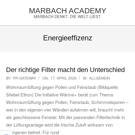
Skip
MARBACH ACADEMY
to
MARBACH DENKT. DIE WELT LIEST.
content
Primary
Navigation
Energieeffizenz
Menu
Der richtige Filter macht den Unterschied
2026-
BY:
PR-GATEWAY
ON:
17. APRIL 2026
IN:
ALLGEMEIN
04-
Wohnraumlüftung gegen Pollen und Feinstaub (Bildquelle:
17
Stiebel Eltron) Die Initiative Wärme+ berät zum Thema
Wohnraumlüftung gegen Pollen, Feinstaub, Schimmelsporen –
wer in den eigenen vier Wänden aufatmen will, braucht mehr
als geschlossene Fenster. Mit der passenden Filtertechnik in
der Lüftungsanlage wird die frische Zuluft wirksam von
Allergenen befreit. Für rund