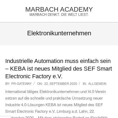
Skip
MARBACH ACADEMY
to
MARBACH DENKT. DIE WELT LIEST.
content
Primary
Navigation
Elektronikunternehmen
Menu
Industrielle Automation muss einfach sein
– KEBA ist neues Mitglied des SEF Smart
Electronic Factory e.V.
2020-
BY:
PR-GATEWAY
ON:
22. SEPTEMBER 2020
IN:
ALLGEMEIN
09-
International tätiges Elektronikunternehmen und I4.0-Verein
22
setzen auf die schnelle und praktische Umsetzung neuer
Industrie 4.0-Lösungen KEBA ist neues Mitglied des SEF
Smart Electronic Factory e.V. Limburg a.d. Lahn, 22.
September 2020 – Mit dem steigenden Bedarf an Flexibilität