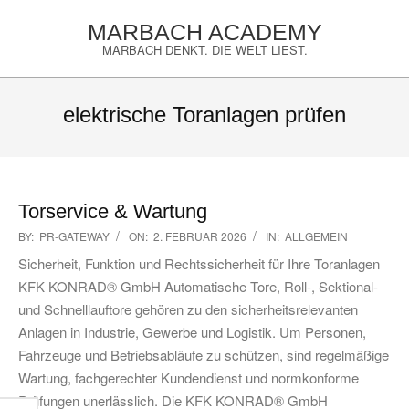
Skip
MARBACH ACADEMY
to
MARBACH DENKT. DIE WELT LIEST.
content
Primary
Navigation
elektrische Toranlagen prüfen
Menu
Torservice & Wartung
2026-
BY:
PR-GATEWAY
ON:
2. FEBRUAR 2026
IN:
ALLGEMEIN
02-
Sicherheit, Funktion und Rechtssicherheit für Ihre Toranlagen
02
KFK KONRAD® GmbH Automatische Tore, Roll-, Sektional-
und Schnelllauftore gehören zu den sicherheitsrelevanten
Anlagen in Industrie, Gewerbe und Logistik. Um Personen,
Fahrzeuge und Betriebsabläufe zu schützen, sind regelmäßige
Wartung, fachgerechter Kundendienst und normkonforme
Prüfungen unerlässlich. Die KFK KONRAD® GmbH