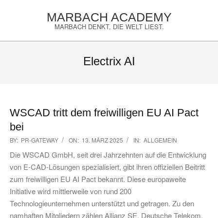
Skip
MARBACH ACADEMY
to
MARBACH DENKT. DIE WELT LIEST.
content
Primary
Navigation
Electrix AI
Menu
WSCAD tritt dem freiwilligen EU AI Pact
bei
2025-
BY:
PR-GATEWAY
ON:
13. MÄRZ 2025
IN:
ALLGEMEIN
03-
Die WSCAD GmbH, seit drei Jahrzehnten auf die Entwicklung
13
von E-CAD-Lösungen spezialisiert, gibt ihren offiziellen Beitritt
zum freiwilligen EU AI Pact bekannt. Diese europaweite
Initiative wird mittlerweile von rund 200
Technologieunternehmen unterstützt und getragen. Zu den
namhaften Mitgliedern zählen Allianz SE, Deutsche Telekom,