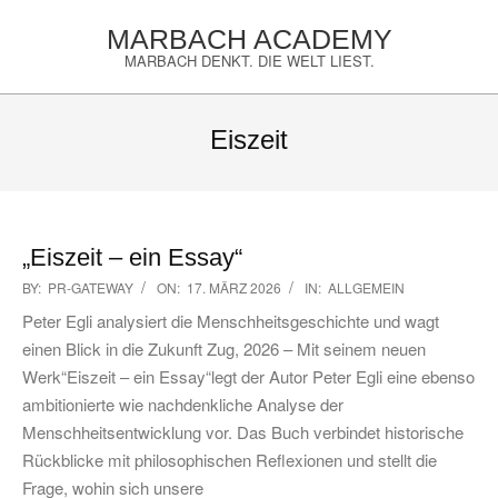
Skip
MARBACH ACADEMY
to
MARBACH DENKT. DIE WELT LIEST.
content
Primary
Navigation
Eiszeit
Menu
„Eiszeit – ein Essay“
2026-
BY:
PR-GATEWAY
ON:
17. MÄRZ 2026
IN:
ALLGEMEIN
03-
Peter Egli analysiert die Menschheitsgeschichte und wagt
17
einen Blick in die Zukunft Zug, 2026 – Mit seinem neuen
Werk“Eiszeit – ein Essay“legt der Autor Peter Egli eine ebenso
ambitionierte wie nachdenkliche Analyse der
Menschheitsentwicklung vor. Das Buch verbindet historische
Rückblicke mit philosophischen Reflexionen und stellt die
Frage, wohin sich unsere