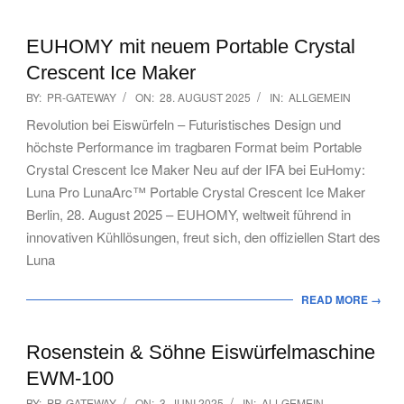
EUHOMY mit neuem Portable Crystal
Crescent Ice Maker
2025-
BY:
PR-GATEWAY
ON:
28. AUGUST 2025
IN:
ALLGEMEIN
08-
Revolution bei Eiswürfeln – Futuristisches Design und
28
höchste Performance im tragbaren Format beim Portable
Crystal Crescent Ice Maker Neu auf der IFA bei EuHomy:
Luna Pro LunaArc™ Portable Crystal Crescent Ice Maker
Berlin, 28. August 2025 – EUHOMY, weltweit führend in
innovativen Kühllösungen, freut sich, den offiziellen Start des
Luna
READ MORE →
Rosenstein & Söhne Eiswürfelmaschine
EWM-100
2025-
BY:
PR-GATEWAY
ON:
3. JUNI 2025
IN:
ALLGEMEIN