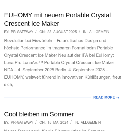
EUHOMY mit neuem Portable Crystal
Crescent Ice Maker
2025-
BY:
PR-GATEWAY
ON:
28. AUGUST 2025
IN:
ALLGEMEIN
08-
Revolution bei Eiswürfeln – Futuristisches Design und
28
höchste Performance im tragbaren Format beim Portable
Crystal Crescent Ice Maker Neu auf der IFA bei EuHomy:
Luna Pro LunaArc™ Portable Crystal Crescent Ice Maker
NDA – 4. September 2025 Berlin, 4. September 2025 –
EUHOMY, weltweit führend in innovativen Kühllösungen, freut
sich,
READ MORE →
Cool bleiben im Sommer
2024-
BY:
PR-GATEWAY
ON:
15. MAI 2024
IN:
ALLGEMEIN
05-
Neues Doppelpack für die Eisproduktion im Sommer: