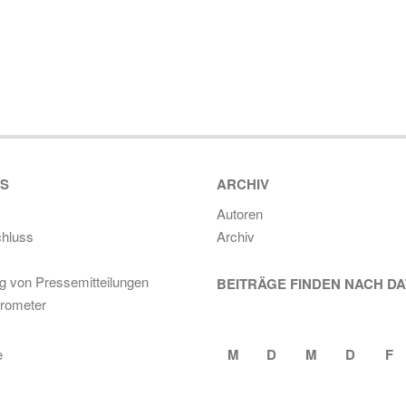
ES
ARCHIV
Autoren
hluss
Archiv
ng von Pressemitteilungen
BEITRÄGE FINDEN NACH D
rometer
M
D
M
D
F