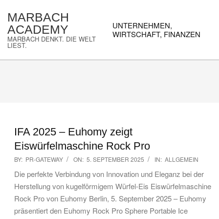
Skip
MARBACH
to
Primary
UNTERNEHMEN,
ACADEMY
content
Navigation
WIRTSCHAFT, FINANZEN
MARBACH DENKT. DIE WELT
Menu
LIEST.
IFA 2025 – Euhomy zeigt
Eiswürfelmaschine Rock Pro
2025-
BY:
PR-GATEWAY
ON:
5. SEPTEMBER 2025
IN:
ALLGEMEIN
09-
Die perfekte Verbindung von Innovation und Eleganz bei der
05
Herstellung von kugelförmigem Würfel-Eis Eiswürfelmaschine
Rock Pro von Euhomy Berlin, 5. September 2025 – Euhomy
präsentiert den Euhomy Rock Pro Sphere Portable Ice