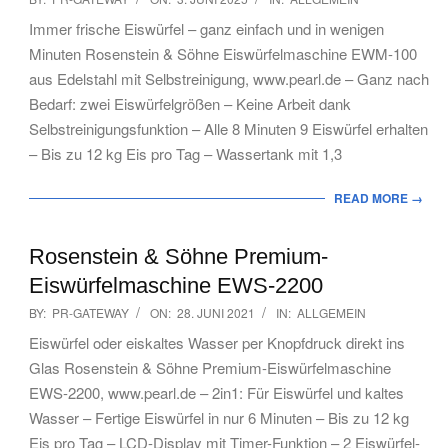
06-
Immer frische Eiswürfel – ganz einfach und in wenigen
03
Minuten Rosenstein & Söhne Eiswürfelmaschine EWM-100
aus Edelstahl mit Selbstreinigung, www.pearl.de – Ganz nach
Bedarf: zwei Eiswürfelgrößen – Keine Arbeit dank
Selbstreinigungsfunktion – Alle 8 Minuten 9 Eiswürfel erhalten
– Bis zu 12 kg Eis pro Tag – Wassertank mit 1,3
READ MORE →
Rosenstein & Söhne Premium-
Eiswürfelmaschine EWS-2200
2021-
BY:
PR-GATEWAY
ON:
28. JUNI 2021
IN:
ALLGEMEIN
06-
Eiswürfel oder eiskaltes Wasser per Knopfdruck direkt ins
28
Glas Rosenstein & Söhne Premium-Eiswürfelmaschine
EWS-2200, www.pearl.de – 2in1: Für Eiswürfel und kaltes
Wasser – Fertige Eiswürfel in nur 6 Minuten – Bis zu 12 kg
Eis pro Tag – LCD-Display mit Timer-Funktion – 2 Eiswürfel-