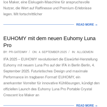
Ice Maker, eine Eiskugeln-Maschine für anspruchsvolle
Nutzer, die Wert auf Raffinesse und Premium-Erlebnisse
legen. Mit fortschrittlicher
READ MORE →
EUHOMY mit dem neuen Euhomy Luna
Pro
2025-
BY:
PR-GATEWAY
ON:
4. SEPTEMBER 2025
IN:
ALLGEMEIN
09-
IFA 2025 – EUHOMY revolutioniert die Eiswürfel-Herstellung
04
Euhomy mit neuem Luna Pro auf der IFA in Berlin Berlin, 4.
September 2025. Futuristisches Design und maximale
Performance im tragbaren Format! EUHOMY, ein
anerkannter Vorreiter für innovative Kühllösungen, kündigt den
offiziellen Launch des Euhomy Luna Pro Portable Crystal
Crescent Ice Maker an
READ MORE →