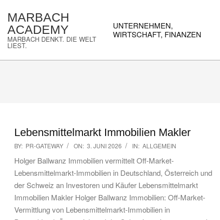
Skip
MARBACH
to
Primary
UNTERNEHMEN,
ACADEMY
content
Navigation
WIRTSCHAFT, FINANZEN
MARBACH DENKT. DIE WELT
Menu
LIEST.
Lebensmittelmarkt Immobilien Makler
2026-
BY:
PR-GATEWAY
ON:
3. JUNI 2026
IN:
ALLGEMEIN
06-
Holger Ballwanz Immobilien vermittelt Off-Market-
03
Lebensmittelmarkt-Immobilien in Deutschland, Österreich und
der Schweiz an Investoren und Käufer Lebensmittelmarkt
Immobilien Makler Holger Ballwanz Immobilien: Off-Market-
Vermittlung von Lebensmittelmarkt-Immobilien in