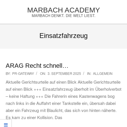
Skip
MARBACH ACADEMY
to
MARBACH DENKT. DIE WELT LIEST.
content
Primary
Navigation
Einsatzfahrzeug
Menu
ARAG Recht schnell…
2025-
BY:
PR-GATEWAY
ON:
3. SEPTEMBER 2025
IN:
ALLGEMEIN
09-
Aktuelle Gerichtsurteile auf einen Blick Aktuelle Gerichtsurteile
03
auf einen Blick +++ Einsatzfahrzeug überholt im Überholverbot
– keine Haftung +++ Die Fahrerin eines Kastenwagens bog
nach links in die Auffahrt einer Tankstelle ein, übersah dabei
aber ein Fahrzeug mit Blaulicht, das sich von hinten näherte.
Es kam zu einer Kollision. Das