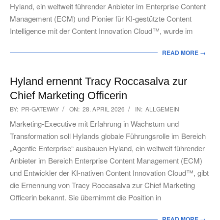
Hyland, ein weltweit führender Anbieter im Enterprise Content
Management (ECM) und Pionier für KI-gestützte Content
Intelligence mit der Content Innovation Cloud™, wurde im
READ MORE →
Hyland ernennt Tracy Roccasalva zur
Chief Marketing Officerin
2026-
BY:
PR-GATEWAY
ON:
28. APRIL 2026
IN:
ALLGEMEIN
04-
Marketing-Executive mit Erfahrung in Wachstum und
28
Transformation soll Hylands globale Führungsrolle im Bereich
„Agentic Enterprise“ ausbauen Hyland, ein weltweit führender
Anbieter im Bereich Enterprise Content Management (ECM)
und Entwickler der KI-nativen Content Innovation Cloud™, gibt
die Ernennung von Tracy Roccasalva zur Chief Marketing
Officerin bekannt. Sie übernimmt die Position in
READ MORE →