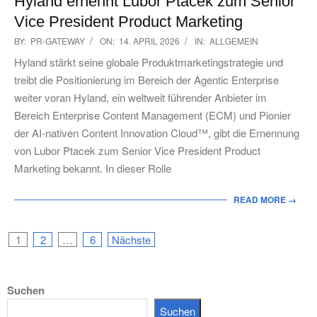
Hyland ernennt Lubor Ptacek zum Senior
Vice President Product Marketing
2026-
BY:
PR-GATEWAY
ON:
14. APRIL 2026
IN:
ALLGEMEIN
04-
Hyland stärkt seine globale Produktmarketingstrategie und
14
treibt die Positionierung im Bereich der Agentic Enterprise
weiter voran Hyland, ein weltweit führender Anbieter im
Bereich Enterprise Content Management (ECM) und Pionier
der AI-nativen Content Innovation Cloud™, gibt die Ernennung
von Lubor Ptacek zum Senior Vice President Product
Marketing bekannt. In dieser Rolle
READ MORE →
Seitennummerierung
1
2
…
6
Nächste
der
Suchen
Beiträge
Suchen