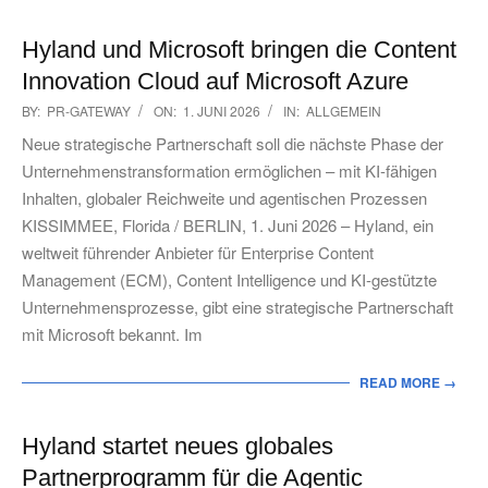
Hyland und Microsoft bringen die Content
Innovation Cloud auf Microsoft Azure
2026-
BY:
PR-GATEWAY
ON:
1. JUNI 2026
IN:
ALLGEMEIN
06-
Neue strategische Partnerschaft soll die nächste Phase der
01
Unternehmenstransformation ermöglichen – mit KI-fähigen
Inhalten, globaler Reichweite und agentischen Prozessen
KISSIMMEE, Florida / BERLIN, 1. Juni 2026 – Hyland, ein
weltweit führender Anbieter für Enterprise Content
Management (ECM), Content Intelligence und KI-gestützte
Unternehmensprozesse, gibt eine strategische Partnerschaft
mit Microsoft bekannt. Im
READ MORE →
Hyland startet neues globales
Partnerprogramm für die Agentic