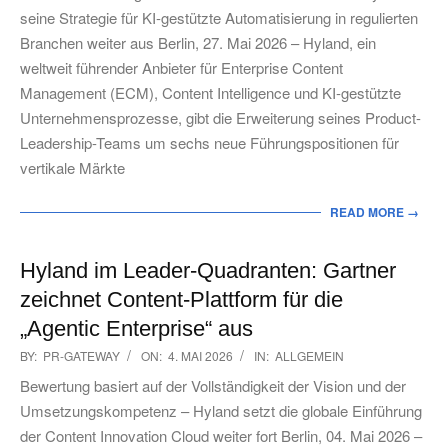
27
seine Strategie für KI-gestützte Automatisierung in regulierten
Branchen weiter aus Berlin, 27. Mai 2026 – Hyland, ein
weltweit führender Anbieter für Enterprise Content
Management (ECM), Content Intelligence und KI-gestützte
Unternehmensprozesse, gibt die Erweiterung seines Product-
Leadership-Teams um sechs neue Führungspositionen für
vertikale Märkte
READ MORE →
Hyland im Leader-Quadranten: Gartner
zeichnet Content-Plattform für die
„Agentic Enterprise“ aus
2026-
BY:
PR-GATEWAY
ON:
4. MAI 2026
IN:
ALLGEMEIN
05-
Bewertung basiert auf der Vollständigkeit der Vision und der
04
Umsetzungskompetenz – Hyland setzt die globale Einführung
der Content Innovation Cloud weiter fort Berlin, 04. Mai 2026 –