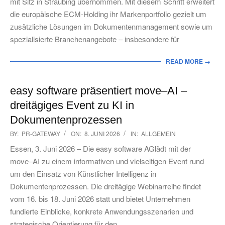
mit Sitz in Straubing übernommen. Mit diesem Schritt erweitert
die europäische ECM‑Holding ihr Markenportfolio gezielt um
zusätzliche Lösungen im Dokumentenmanagement sowie um
spezialisierte Branchenangebote – insbesondere für
READ MORE →
easy software präsentiert move–AI –
dreitägiges Event zu KI in
Dokumentenprozessen
2026-
BY:
PR-GATEWAY
ON:
8. JUNI 2026
IN:
ALLGEMEIN
06-
Essen, 3. Juni 2026 – Die easy software AGlädt mit der
08
move–AI zu einem informativen und vielseitigen Event rund
um den Einsatz von Künstlicher Intelligenz in
Dokumentenprozessen. Die dreitägige Webinarreihe findet
vom 16. bis 18. Juni 2026 statt und bietet Unternehmen
fundierte Einblicke, konkrete Anwendungsszenarien und
strategische Orientierung für den