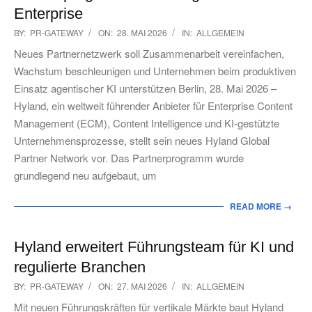
Enterprise
2026-
BY:
PR-GATEWAY
ON:
28. MAI 2026
IN:
ALLGEMEIN
05-
Neues Partnernetzwerk soll Zusammenarbeit vereinfachen,
28
Wachstum beschleunigen und Unternehmen beim produktiven
Einsatz agentischer KI unterstützen Berlin, 28. Mai 2026 –
Hyland, ein weltweit führender Anbieter für Enterprise Content
Management (ECM), Content Intelligence und KI-gestützte
Unternehmensprozesse, stellt sein neues Hyland Global
Partner Network vor. Das Partnerprogramm wurde
grundlegend neu aufgebaut, um
READ MORE →
Hyland erweitert Führungsteam für KI und
regulierte Branchen
2026-
BY:
PR-GATEWAY
ON:
27. MAI 2026
IN:
ALLGEMEIN
05-
Mit neuen Führungskräften für vertikale Märkte baut Hyland