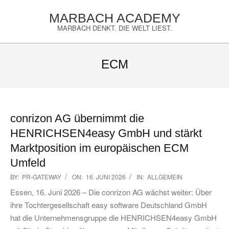
Skip
MARBACH ACADEMY
to
MARBACH DENKT. DIE WELT LIEST.
content
Primary
Navigation
ECM
Menu
conrizon AG übernimmt die
HENRICHSEN4easy GmbH und stärkt
Marktposition im europäischen ECM
Umfeld
2026-
BY:
PR-GATEWAY
ON:
16. JUNI 2026
IN:
ALLGEMEIN
06-
Essen, 16. Juni 2026 – Die conrizon AG wächst weiter: Über
16
ihre Tochtergesellschaft easy software Deutschland GmbH
hat die Unternehmensgruppe die HENRICHSEN4easy GmbH