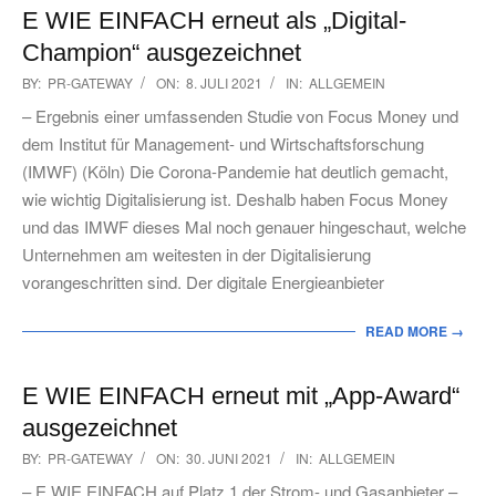
E WIE EINFACH erneut als „Digital-
Champion“ ausgezeichnet
2021-
BY:
PR-GATEWAY
ON:
8. JULI 2021
IN:
ALLGEMEIN
07-
– Ergebnis einer umfassenden Studie von Focus Money und
08
dem Institut für Management- und Wirtschaftsforschung
(IMWF) (Köln) Die Corona-Pandemie hat deutlich gemacht,
wie wichtig Digitalisierung ist. Deshalb haben Focus Money
und das IMWF dieses Mal noch genauer hingeschaut, welche
Unternehmen am weitesten in der Digitalisierung
vorangeschritten sind. Der digitale Energieanbieter
READ MORE →
E WIE EINFACH erneut mit „App-Award“
ausgezeichnet
2021-
BY:
PR-GATEWAY
ON:
30. JUNI 2021
IN:
ALLGEMEIN
06-
– E WIE EINFACH auf Platz 1 der Strom- und Gasanbieter –