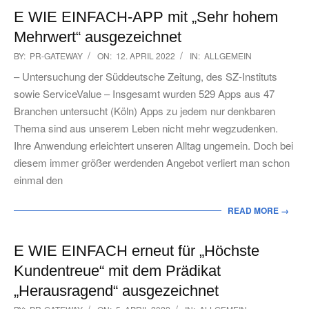
E WIE EINFACH-APP mit „Sehr hohem
Mehrwert“ ausgezeichnet
2022-
BY:
PR-GATEWAY
ON:
12. APRIL 2022
IN:
ALLGEMEIN
04-
– Untersuchung der Süddeutsche Zeitung, des SZ-Instituts
12
sowie ServiceValue – Insgesamt wurden 529 Apps aus 47
Branchen untersucht (Köln) Apps zu jedem nur denkbaren
Thema sind aus unserem Leben nicht mehr wegzudenken.
Ihre Anwendung erleichtert unseren Alltag ungemein. Doch bei
diesem immer größer werdenden Angebot verliert man schon
einmal den
READ MORE →
E WIE EINFACH erneut für „Höchste
Kundentreue“ mit dem Prädikat
„Herausragend“ ausgezeichnet
2022-