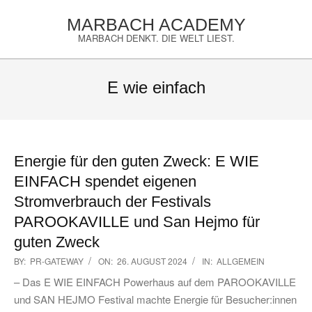
Skip
MARBACH ACADEMY
to
MARBACH DENKT. DIE WELT LIEST.
content
Primary
Navigation
E wie einfach
Menu
Energie für den guten Zweck: E WIE
EINFACH spendet eigenen
Stromverbrauch der Festivals
PAROOKAVILLE und San Hejmo für
guten Zweck
2024-
BY:
PR-GATEWAY
ON:
26. AUGUST 2024
IN:
ALLGEMEIN
08-
– Das E WIE EINFACH Powerhaus auf dem PAROOKAVILLE
26
und SAN HEJMO Festival machte Energie für Besucher:innen