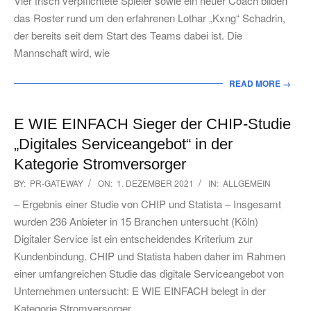
Vier frisch verpflichtete Spieler sowie ein neuer Coach bilden
das Roster rund um den erfahrenen Lothar „Kxng“ Schadrin,
der bereits seit dem Start des Teams dabei ist. Die
Mannschaft wird, wie
READ MORE →
E WIE EINFACH Sieger der CHIP-Studie
„Digitales Serviceangebot“ in der
Kategorie Stromversorger
2021-
BY:
PR-GATEWAY
ON:
1. DEZEMBER 2021
IN:
ALLGEMEIN
12-
– Ergebnis einer Studie von CHIP und Statista – Insgesamt
01
wurden 236 Anbieter in 15 Branchen untersucht (Köln)
Digitaler Service ist ein entscheidendes Kriterium zur
Kundenbindung. CHIP und Statista haben daher im Rahmen
einer umfangreichen Studie das digitale Serviceangebot von
Unternehmen untersucht: E WIE EINFACH belegt in der
Kategorie Stromversorger