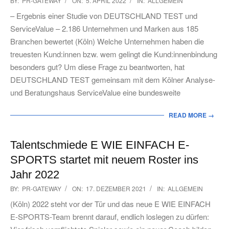
BY:
PR-GATEWAY
ON:
5. APRIL 2022
IN:
ALLGEMEIN
04-
– Ergebnis einer Studie von DEUTSCHLAND TEST und
05
ServiceValue – 2.186 Unternehmen und Marken aus 185
Branchen bewertet (Köln) Welche Unternehmen haben die
treuesten Kund:innen bzw. wem gelingt die Kund:innenbindung
besonders gut? Um diese Frage zu beantworten, hat
DEUTSCHLAND TEST gemeinsam mit dem Kölner Analyse-
und Beratungshaus ServiceValue eine bundesweite
READ MORE →
Talentschmiede E WIE EINFACH E-
SPORTS startet mit neuem Roster ins
Jahr 2022
2021-
BY:
PR-GATEWAY
ON:
17. DEZEMBER 2021
IN:
ALLGEMEIN
12-
(Köln) 2022 steht vor der Tür und das neue E WIE EINFACH
17
E-SPORTS-Team brennt darauf, endlich loslegen zu dürfen: