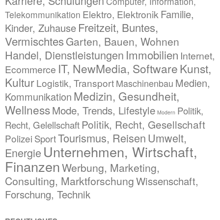
Karriere, Schulungen
Computer, Information,
Familie,
Elektro, Elektronik
Telekommunikation
Freitzeit, Buntes,
Kinder, Zuhause
Vermischtes
Garten, Bauen, Wohnen
Immobilien
Handel, Dienstleistungen
Internet,
IT, NewMedia, Software
Kunst,
Ecommerce
Kultur
Medien,
Logistik, Transport
Maschinenbau
Medizin, Gesundheit,
Kommunikation
Wellness
Mode, Trends, Lifestyle
Politik,
Modern
Politik, Recht, Gesellschaft
Recht, Gelellschaft
Tourismus, Reisen
Umwelt,
Polizei
Sport
Unternehmen, Wirtschaft,
Energie
Finanzen
Werbung, Marketing,
Consulting, Marktforschung
Wissenschaft,
Forschung, Technik