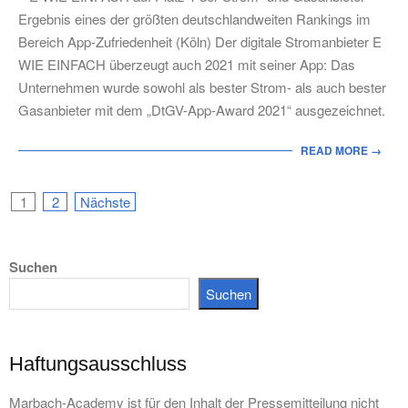
30
Ergebnis eines der größten deutschlandweiten Rankings im
Bereich App-Zufriedenheit (Köln) Der digitale Stromanbieter E
WIE EINFACH überzeugt auch 2021 mit seiner App: Das
Unternehmen wurde sowohl als bester Strom- als auch bester
Gasanbieter mit dem „DtGV-App-Award 2021“ ausgezeichnet.
READ MORE →
Seitennummerierung
1
2
Nächste
der
Suchen
Beiträge
Suchen
Haftungsausschluss
Marbach-Academy ist für den Inhalt der Pressemitteilung nicht