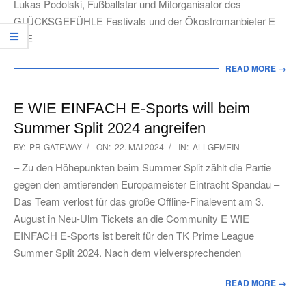
Lukas Podolski, Fußballstar und Mitorganisator des
GLÜCKSGEFÜHLE Festivals und der Ökostromanbieter E
WIE
READ MORE →
E WIE EINFACH E-Sports will beim
Summer Split 2024 angreifen
2024-
BY:
PR-GATEWAY
ON:
22. MAI 2024
IN:
ALLGEMEIN
05-
– Zu den Höhepunkten beim Summer Split zählt die Partie
22
gegen den amtierenden Europameister Eintracht Spandau –
Das Team verlost für das große Offline-Finalevent am 3.
August in Neu-Ulm Tickets an die Community E WIE
EINFACH E-Sports ist bereit für den TK Prime League
Summer Split 2024. Nach dem vielversprechenden
READ MORE →