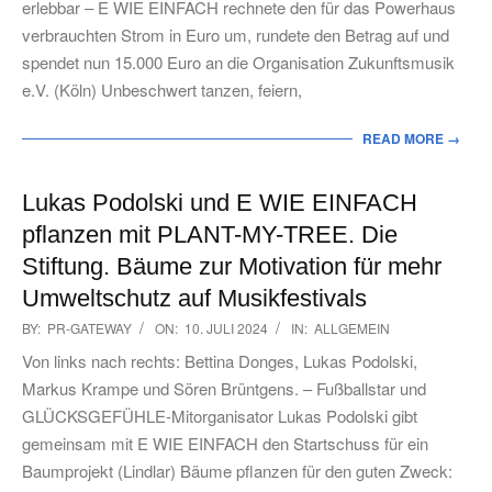
erlebbar – E WIE EINFACH rechnete den für das Powerhaus
verbrauchten Strom in Euro um, rundete den Betrag auf und
spendet nun 15.000 Euro an die Organisation Zukunftsmusik
e.V. (Köln) Unbeschwert tanzen, feiern,
READ MORE →
Lukas Podolski und E WIE EINFACH
pflanzen mit PLANT-MY-TREE. Die
Stiftung. Bäume zur Motivation für mehr
Umweltschutz auf Musikfestivals
2024-
BY:
PR-GATEWAY
ON:
10. JULI 2024
IN:
ALLGEMEIN
07-
Von links nach rechts: Bettina Donges, Lukas Podolski,
10
Markus Krampe und Sören Brüntgens. – Fußballstar und
GLÜCKSGEFÜHLE-Mitorganisator Lukas Podolski gibt
gemeinsam mit E WIE EINFACH den Startschuss für ein
Baumprojekt (Lindlar) Bäume pflanzen für den guten Zweck: