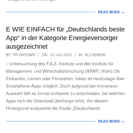
READ MORE →
E WIE EINFACH für „Deutschlands beste
App“ in der Kategorie Energieversorger
ausgezeichnet
2021-
BY:
PR-GATEWAY
ON:
13. JULI 2021
IN:
ALLGEMEIN
07-
– Untersuchung des F.A.Z.-Instituts und des Instituts für
13
Management- und Wirtschaftsforschung (IMWF) (Köln) Ob
Einkaufen, Lernen oder Fernsehen, vieles ist heutzutage über
Smartphone-Apps möglich. Doch aufgrund der immensen
Auswahl fällt es immer schwerer zu entscheiden, bei welchen
Apps sich der Download überhaupt lohnt. Vor diesem
Hintergrund analysierte die Studie „Deutschlands
READ MORE →