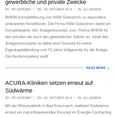
gewerbliche und private Zwecke
2014-
BY:
PR-GATEWAY
ON:
29. OKTOBER 2014
IN:
ALLGEMEIN
10-
BHKW Komplettlösung von HSM Solarstrom zu besonders
29
preiswerten Konditionen. Die Firma HSM Solarstrom bietet ein
Komplettpaket, inkl. Anlagenkonzept, zum Thema BHKW für
den privaten als auch den gewerblichen Sektor an. Inhalt des
Anlagenkonzeptes ist dabei eine Garantie für keine
Eigenkapitalbindung und 15 Jahre Vollgarantie für die Anlage.
Die Kernkompetenz stellt
READ MORE →
ACURA-Kliniken setzen erneut auf
Südwärme
2014-
BY:
PR-GATEWAY
ON:
28. OKTOBER 2014
IN:
ALLGEMEIN
10-
Mit der Rheumaklinik in Bad Kreuznach, realisiert Südwärme
28
erneut ein zukunftsweisendes Konzept im Energie-Contracting