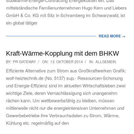
Südwärme-Energie-Contracting Energiekosten ein. Das
mittelständische Familienunternehmen Hugo Kern und Liebers
GmbH & Co. KG mit Sitz in Schramberg im Schwarzwald, ist
ein global tätiger
READ MORE →
Kraft-Wärme-Kopplung mit dem BHKW
2014-
BY:
PR-GATEWAY
ON:
13. OKTOBER 2014
IN:
ALLGEMEIN
10-
Effiziente Alternative zum Strom aus Großkraftwerken Grafik:
13
wolf-heiztechnik.de (No. 5137) sup.- Ressourcen-Schonung
und Energie-Effizienz sind im aktuellen Wirtschaftsleben zwei
wichtige Ziele, deren Vernachlässigung sich unangenehm
rächen kann. Um wettbewerbsfähig zu bleiben, müssen
mittlerweile nicht nur die energieintensiven Unternehmen und
Gewerbebetriebe ihre Verbrauchsdaten zu Strom, Wärme,
Kühlung etc. regelmäßig auf den