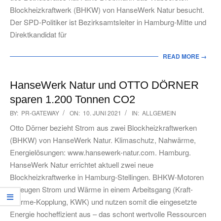
Blockheizkraftwerk (BHKW) von HanseWerk Natur besucht.
Der SPD-Politiker ist Bezirksamtsleiter in Hamburg-Mitte und
Direktkandidat für
READ MORE →
HanseWerk Natur und OTTO DÖRNER
sparen 1.200 Tonnen CO2
2021-
BY:
PR-GATEWAY
ON:
10. JUNI 2021
IN:
ALLGEMEIN
06-
Otto Dörner bezieht Strom aus zwei Blockheizkraftwerken
10
(BHKW) von HanseWerk Natur. Klimaschutz, Nahwärme,
Energielösungen: www.hansewerk-natur.com. Hamburg.
HanseWerk Natur errichtet aktuell zwei neue
Blockheizkraftwerke in Hamburg-Stellingen. BHKW-Motoren
erzeugen Strom und Wärme in einem Arbeitsgang (Kraft-
Wärme-Kopplung, KWK) und nutzen somit die eingesetzte
Energie hocheffizient aus – das schont wertvolle Ressourcen