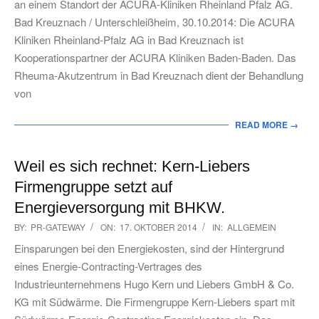
an einem Standort der ACURA-Kliniken Rheinland Pfalz AG.
Bad Kreuznach / Unterschleißheim, 30.10.2014: Die ACURA
Kliniken Rheinland-Pfalz AG in Bad Kreuznach ist
Kooperationspartner der ACURA Kliniken Baden-Baden. Das
Rheuma-Akutzentrum in Bad Kreuznach dient der Behandlung
von
READ MORE →
Weil es sich rechnet: Kern-Liebers
Firmengruppe setzt auf
Energieversorgung mit BHKW.
2014-
BY:
PR-GATEWAY
ON:
17. OKTOBER 2014
IN:
ALLGEMEIN
10-
Einsparungen bei den Energiekosten, sind der Hintergrund
17
eines Energie-Contracting-Vertrages des
Industrieunternehmens Hugo Kern und Liebers GmbH & Co.
KG mit Südwärme. Die Firmengruppe Kern-Liebers spart mit