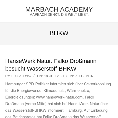
Skip
MARBACH ACADEMY
to
MARBACH DENKT. DIE WELT LIEST.
content
Primary
Navigation
BHKW
Menu
HanseWerk Natur: Falko Droßmann
besucht Wasserstoff-BHKW
2021-
BY:
PR-GATEWAY
ON:
13. JULI 2021
IN:
ALLGEMEIN
07-
Hamburger SPD-Politiker informiert sich über Sektorkopplung
13
für die Energiewende. Klimaschutz, Wärmenetze,
Energielösungen: www.hansewerk-natur.com. Falko
Droßmann (vorne Mitte) hat sich bei HanseWerk Natur über
das Wasserstoff-BHKW informiert. Hamburg. Auf Einladung
des Betriebsrates hat Falko Droßmann das Wasserstoff-