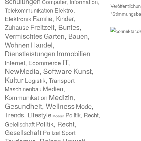
Schulungen
Computer, Information,
Veröffentlichu
Elektro,
Telekommunikation
*Stimmungsba
Familie, Kinder,
Elektronik
Freitzeit, Buntes,
Zuhause
Vermischtes
Garten, Bauen,
Handel,
Wohnen
Immobilien
Dienstleistungen
IT,
Internet, Ecommerce
NewMedia, Software
Kunst,
Kultur
Logistik, Transport
Medien,
Maschinenbau
Medizin,
Kommunikation
Gesundheit, Wellness
Mode,
Trends, Lifestyle
Politik, Recht,
Modern
Politik, Recht,
Gelellschaft
Gesellschaft
Polizei
Sport
Tourismus, Reisen
Umwelt,