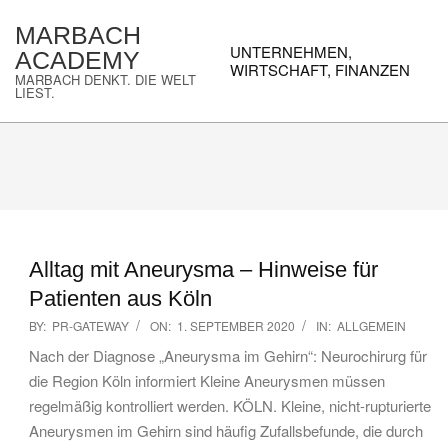
Skip
MARBACH
to
Primary
UNTERNEHMEN,
ACADEMY
content
Navigation
WIRTSCHAFT, FINANZEN
MARBACH DENKT. DIE WELT
Menu
LIEST.
Alltag mit Aneurysma – Hinweise für
Patienten aus Köln
2020-
BY:
PR-GATEWAY
ON:
1. SEPTEMBER 2020
IN:
ALLGEMEIN
09-
Nach der Diagnose „Aneurysma im Gehirn“: Neurochirurg für
01
die Region Köln informiert Kleine Aneurysmen müssen
regelmäßig kontrolliert werden. KÖLN. Kleine, nicht-rupturierte
Aneurysmen im Gehirn sind häufig Zufallsbefunde, die durch