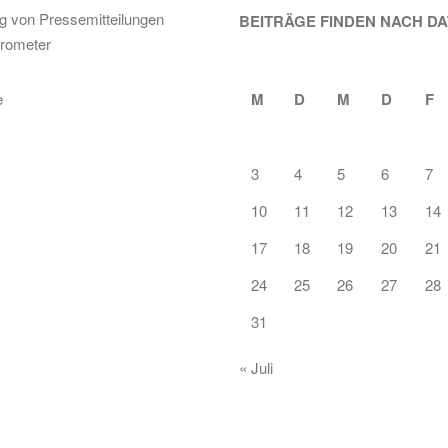
ng von Pressemitteilungen
BEITRÄGE FINDEN NACH D
rometer
M
D
M
D
F
3
4
5
6
7
10
11
12
13
14
17
18
19
20
21
24
25
26
27
28
31
« Juli