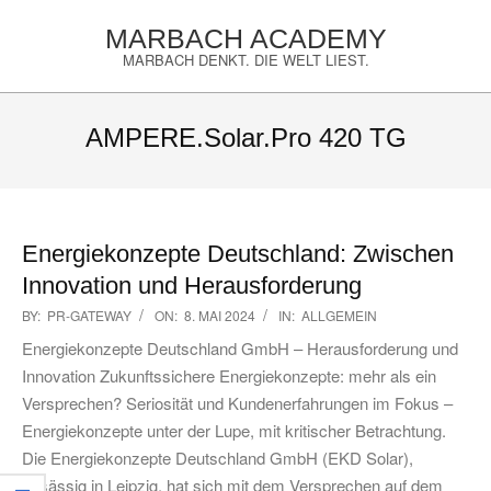
Skip
MARBACH ACADEMY
to
MARBACH DENKT. DIE WELT LIEST.
content
Primary
Navigation
AMPERE.Solar.Pro 420 TG
Menu
Energiekonzepte Deutschland: Zwischen
Innovation und Herausforderung
2024-
BY:
PR-GATEWAY
ON:
8. MAI 2024
IN:
ALLGEMEIN
05-
Energiekonzepte Deutschland GmbH – Herausforderung und
08
Innovation Zukunftssichere Energiekonzepte: mehr als ein
Versprechen? Seriosität und Kundenerfahrungen im Fokus –
Energiekonzepte unter der Lupe, mit kritischer Betrachtung.
Die Energiekonzepte Deutschland GmbH (EKD Solar),
ansässig in Leipzig, hat sich mit dem Versprechen auf dem