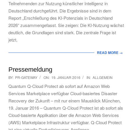
Teilnehmenden zur Nutzung künstlicher Intelligenz in
Deutschland durchgeführt. Die Ergebnisse sind in dem
Report „Erschließung des KI-Potenzials in Deutschland
2026“ zusammengefasst. Sie zeigen: Die KI-Nutzung wächst
deutlich, die Grundlagen sind stark. Die zentrale Frage ist
jetzt,
READ MORE →
Pressemeldung
2016-
BY:
PR-GATEWAY
ON:
19. JANUAR 2016
IN:
ALLGEMEIN
01-
Quantum Q-Cloud Protect ab sofort auf Amazon Web
19
Services Marketplace verfügbar Cloud-basiertes Disaster
Recovery der Zukunft – mit nur einem Mausklick München,
19. Januar 2016 – Quantum Q-Cloud Protect ist ab sofort als
Cloud-basierte Applikation über die Amazon Web Services
(AWS) Marketplace Infrastruktur verfügbar. Q-Cloud Protect
ist eine virtuelle Deduplizierungs-Appliance,