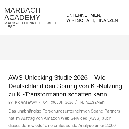
Skip
MARBACH
to
Primary
UNTERNEHMEN,
ACADEMY
content
Navigation
WIRTSCHAFT, FINANZEN
MARBACH DENKT. DIE WELT
Menu
LIEST.
AWS Unlocking-Studie 2026 – Wie
Deutschland den Sprung von KI-Nutzung
zu KI-Transformation schaffen kann
2026-
BY:
PR-GATEWAY
ON:
30. JUNI 2026
IN:
ALLGEMEIN
06-
Das unabhängige Forschungsunternehmen Strand Partners
30
hat im Auftrag von Amazon Web Services (AWS) auch
dieses Jahr wieder eine umfassende Analyse unter 2.000