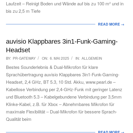
Laufzeit – Reinigt Boden und Wände auf bis zu 100 m² und in
bis zu 2,5 m Tiefe
READ MORE →
auvisio Klappbares 3in1-Funk-Gaming-
Headset
2025-
BY:
PR-GATEWAY
ON:
6. MAI 2025
IN:
ALLGEMEIN
05-
Bestes Sounderlebnis & Dual-Mikrofon für klare
06
Sprachübertragung auvisio Klappbares 3in1-Funk-Gaming-
Headset, 2,4 GHz, BT 5.3, 10 Std. Akku, www.pearl.de –
Kabellose Verbindung per 2,4-GHz-Funk mit geringer Latenz
und Bluetooth 5.3 – Kabelgebundene Verbindung per 3,5mm
Klinke-Kabel, z.B. für Xbox – Abnehmbares Mikrofon für
maximale Flexibilität – Dual-Mikrofon für bessere Sprach-
Qualität beim
READ MORE →