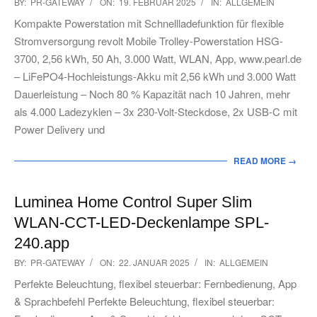
2025-
BY:
PR-GATEWAY
ON:
19. FEBRUAR 2025
IN:
ALLGEMEIN
02-
Kompakte Powerstation mit Schnellladefunktion für flexible
19
Stromversorgung revolt Mobile Trolley-Powerstation HSG-
3700, 2,56 kWh, 50 Ah, 3.000 Watt, WLAN, App, www.pearl.de
– LiFePO4-Hochleistungs-Akku mit 2,56 kWh und 3.000 Watt
Dauerleistung – Noch 80 % Kapazität nach 10 Jahren, mehr
als 4.000 Ladezyklen – 3x 230-Volt-Steckdose, 2x USB-C mit
Power Delivery und
READ MORE →
Luminea Home Control Super Slim
WLAN-CCT-LED-Deckenlampe SPL-
240.app
2025-
BY:
PR-GATEWAY
ON:
22. JANUAR 2025
IN:
ALLGEMEIN
01-
Perfekte Beleuchtung, flexibel steuerbar: Fernbedienung, App
22
& Sprachbefehl Perfekte Beleuchtung, flexibel steuerbar: