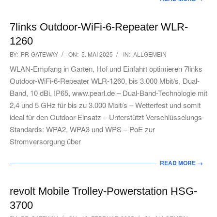
7links Outdoor-WiFi-6-Repeater WLR-
1260
2025-
BY:
PR-GATEWAY
ON:
5. MAI 2025
IN:
ALLGEMEIN
05-
WLAN-Empfang in Garten, Hof und Einfahrt optimieren 7links
05
Outdoor-WiFi-6-Repeater WLR-1260, bis 3.000 Mbit/s, Dual-
Band, 10 dBi, IP65, www.pearl.de – Dual-Band-Technologie mit
2,4 und 5 GHz für bis zu 3.000 Mbit/s – Wetterfest und somit
ideal für den Outdoor-Einsatz – Unterstützt Verschlüsselungs-
Standards: WPA2, WPA3 und WPS – PoE zur
Stromversorgung über
READ MORE →
revolt Mobile Trolley-Powerstation HSG-
3700