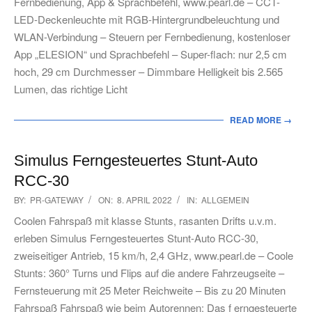
Fernbedienung, App & Sprachbefehl, www.pearl.de – CCT-
LED-Deckenleuchte mit RGB-Hintergrundbeleuchtung und
WLAN-Verbindung – Steuern per Fernbedienung, kostenloser
App „ELESION“ und Sprachbefehl – Super-flach: nur 2,5 cm
hoch, 29 cm Durchmesser – Dimmbare Helligkeit bis 2.565
Lumen, das richtige Licht
READ MORE →
Simulus Ferngesteuertes Stunt-Auto
RCC-30
2022-
BY:
PR-GATEWAY
ON:
8. APRIL 2022
IN:
ALLGEMEIN
04-
Coolen Fahrspaß mit klasse Stunts, rasanten Drifts u.v.m.
08
erleben Simulus Ferngesteuertes Stunt-Auto RCC-30,
zweiseitiger Antrieb, 15 km/h, 2,4 GHz, www.pearl.de – Coole
Stunts: 360° Turns und Flips auf die andere Fahrzeugseite –
Fernsteuerung mit 25 Meter Reichweite – Bis zu 20 Minuten
Fahrspaß Fahrspaß wie beim Autorennen: Das f erngesteuerte