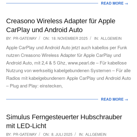
READ MORE →
Creasono Wireless Adapter für Apple
CarPlay und Android Auto
2025-
BY:
PR-GATEWAY
ON:
18. NOVEMBER 2025
IN:
ALLGEMEIN
11-
Apple CarPlay und Android Auto jetzt auch kabellos per Funk
18
nutzen Creasono Wireless Adapter für Apple CarPlay und
Android Auto, mit 2,4 & 5 Ghz, www.pearl.de – Für kabellose
Nutzung von werkseitig kabelgebundenen Systemen – Für alle
Radios mit kabelgebundenem Apple CarPlay und Android Auto
– Plug and Play: einstecken,
READ MORE →
Simulus Ferngesteuerter Hubschrauber
mit LED-Licht
2025-
BY:
PR-GATEWAY
ON:
8. JULI 2025
IN:
ALLGEMEIN