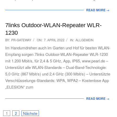
READ MORE →
7links Outdoor-WLAN-Repeater WLR-
1230
2022-
BY:
PR-GATEWAY
ON:
7. APRIL 2022
IN:
ALLGEMEIN
04-
Im Handumdrehen auch im Garten und Hof für besten WLAN-
07
Empfang sorgen 7links Outdoor-WLAN-Repeater WLR-1230
mit 1.200 Mbit/s, für 2,4 & 5 GHz, App, IP65, www.pearl.de –
Unterstützt alle WLAN-Standards – Dual-Band-Technologie:
5,0 GHz (867 Mbit/s) und 2,4 GHz (300 Mbit/s) – Unterstützte
Verschlüsselungs-Standards: WPA, WPA2 – Kostenlose App
„ELESION“ zum
READ MORE →
Seitennummerierung
1
2
Nächste