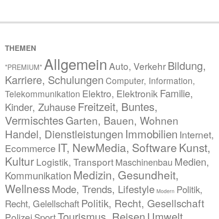
THEMEN
Allgemein
Bildung,
Auto, Verkehr
*PREMIUM*
Karriere, Schulungen
Computer, Information,
Familie,
Elektro, Elektronik
Telekommunikation
Freitzeit, Buntes,
Kinder, Zuhause
Vermischtes
Garten, Bauen, Wohnen
Immobilien
Handel, Dienstleistungen
Internet,
IT, NewMedia, Software
Kunst,
Ecommerce
Kultur
Medien,
Logistik, Transport
Maschinenbau
Medizin, Gesundheit,
Kommunikation
Wellness
Mode, Trends, Lifestyle
Politik,
Modern
Politik, Recht, Gesellschaft
Recht, Gelellschaft
Tourismus, Reisen
Umwelt,
Polizei
Sport