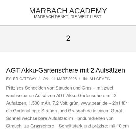
Skip
MARBACH ACADEMY
to
MARBACH DENKT. DIE WELT LIEST.
content
Primary
Navigation
2
Menu
AGT Akku-Gartenschere mit 2 Aufsätzen
2026-
BY:
PR-GATEWAY
ON:
11. MÄRZ 2026
IN:
ALLGEMEIN
03-
Präzises Schneiden von Stauden und Gras – mit zwei
11
wechselbaren Aufsätzen AGT Akku-Gartenschere mit 2
Aufsätzen, 1.500 mAh, 7,2 Volt, grün, www.pearl.de – 2in1 für
die Gartenpflege: Strauch- und Grasschere in einem Gerät –
Schnell wechselbare Aufsätze: im Handumdrehen von
Strauch- zu Grasschere – Schnittstark und präzise: mit 10 cm