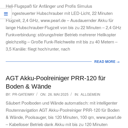
07-
Heli-Flugspaß für Anfänger und Profis Simulus
08
Ferngesteuerter Hubschrauber mit LED-Licht, 22 Minuten
Flugzeit, 2,4 GHz, www.pearl.de – Ausdauernder Akku für
lange Hubschrauber-Flugzeit von bis zu 22 Minuten – 2,4 GHz
Funkverbindung: störungsfreier Betrieb mehrerer Helikopter
gleichzeitig – Große Funk-Reichweite mit bis zu 40 Metern –
3,5 Kanäle: fliegt hoch/runter, nach
READ MORE →
AGT Akku-Poolreiniger PRR-120 für
Boden & Wände
2025-
BY:
PR-GATEWAY
ON:
26. MAI 2025
IN:
ALLGEMEIN
05-
Säubert Poolboden und Wände automatisch: mit intelligenter
26
Routennavigation AGT Akku-Poolreiniger PRR-120 für Boden
& Wände, Poolsauger, bis 120 Minuten, 100 qm, www.pearl.de
– Kabelloser Betrieb dank Akku mit bis zu 120 Minuten