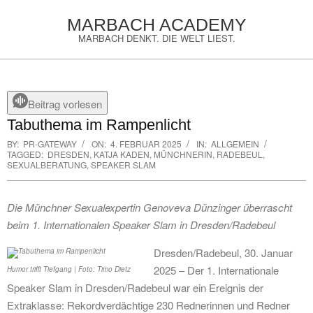
Skip
MARBACH ACADEMY
to
MARBACH DENKT. DIE WELT LIEST.
content
Primary
Navigation
Menu
Beitrag vorlesen
Tabuthema im Rampenlicht
BY:
PR-GATEWAY
ON:
4. FEBRUAR 2025
IN:
ALLGEMEIN
TAGGED:
DRESDEN
,
KATJA KADEN
,
MÜNCHNERIN
,
RADEBEUL
,
SEXUALBERATUNG
,
SPEAKER SLAM
Die Münchner Sexualexpertin Genoveva Dünzinger überrascht
beim 1. Internationalen Speaker Slam in Dresden/Radebeul
Dresden/Radebeul, 30. Januar
2025 – Der 1. Internationale
Humor trifft Tiefgang | Foto: Timo Dietz
Speaker Slam in Dresden/Radebeul war ein Ereignis der
Extraklasse: Rekordverdächtige 230 Rednerinnen und Redner