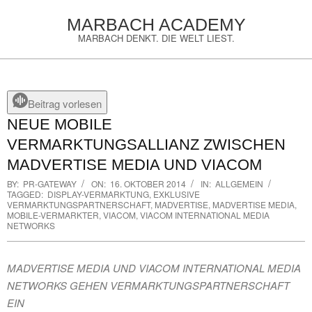
Skip
MARBACH ACADEMY
to
MARBACH DENKT. DIE WELT LIEST.
content
Primary
Navigation
Menu
Beitrag vorlesen
NEUE MOBILE
VERMARKTUNGSALLIANZ ZWISCHEN
MADVERTISE MEDIA UND VIACOM
BY:
PR-GATEWAY
ON:
16. OKTOBER 2014
IN:
ALLGEMEIN
TAGGED:
DISPLAY-VERMARKTUNG
,
EXKLUSIVE
VERMARKTUNGSPARTNERSCHAFT
,
MADVERTISE
,
MADVERTISE MEDIA
,
MOBILE-VERMARKTER
,
VIACOM
,
VIACOM INTERNATIONAL MEDIA
NETWORKS
MADVERTISE MEDIA UND VIACOM INTERNATIONAL MEDIA
NETWORKS GEHEN VERMARKTUNGSPARTNERSCHAFT
EIN