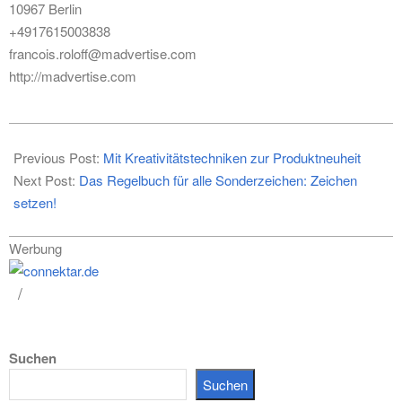
10967 Berlin
+4917615003838
francois.roloff@madvertise.com
http://madvertise.com
2014-
10-
Previous Post:
Mit Kreativitätstechniken zur Produktneuheit
16
Next Post:
Das Regelbuch für alle Sonderzeichen: Zeichen
setzen!
Werbung
Suchen
Suchen