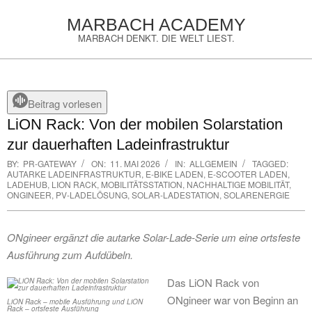
Skip
MARBACH ACADEMY
to
MARBACH DENKT. DIE WELT LIEST.
content
Primary
Navigation
Menu
Beitrag vorlesen
LiON Rack: Von der mobilen Solarstation
zur dauerhaften Ladeinfrastruktur
BY:
PR-GATEWAY
ON:
11. MAI 2026
IN:
ALLGEMEIN
TAGGED:
AUTARKE LADEINFRASTRUKTUR
,
E-BIKE LADEN
,
E-SCOOTER LADEN
,
LADEHUB
,
LION RACK
,
MOBILITÄTSSTATION
,
NACHHALTIGE MOBILITÄT
,
ONGINEER
,
PV-LADELÖSUNG
,
SOLAR-LADESTATION
,
SOLARENERGIE
ONgineer ergänzt die autarke Solar-Lade-Serie um eine ortsfeste
Ausführung zum Aufdübeln.
Das LiON Rack von
ONgineer war von Beginn an
LiON Rack – mobile Ausführung und LiON
Rack – ortsfeste Ausführung