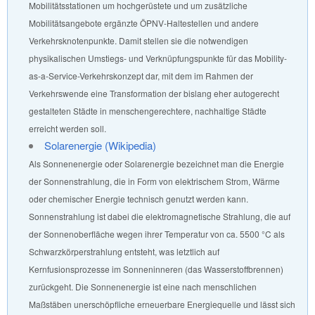
Mobilitätsstationen um hochgerüstete und um zusätzliche
Mobilitätsangebote ergänzte ÖPNV-Haltestellen und andere
Verkehrsknotenpunkte. Damit stellen sie die notwendigen
physikalischen Umstiegs- und Verknüpfungspunkte für das Mobility-
as-a-Service-Verkehrskonzept dar, mit dem im Rahmen der
Verkehrswende eine Transformation der bislang eher autogerecht
gestalteten Städte in menschengerechtere, nachhaltige Städte
erreicht werden soll.
Solarenergie (Wikipedia)
Als Sonnenenergie oder Solarenergie bezeichnet man die Energie
der Sonnenstrahlung, die in Form von elektrischem Strom, Wärme
oder chemischer Energie technisch genutzt werden kann.
Sonnenstrahlung ist dabei die elektromagnetische Strahlung, die auf
der Sonnenoberfläche wegen ihrer Temperatur von ca. 5500 °C als
Schwarzkörperstrahlung entsteht, was letztlich auf
Kernfusionsprozesse im Sonneninneren (das Wasserstoffbrennen)
zurückgeht. Die Sonnenenergie ist eine nach menschlichen
Maßstäben unerschöpfliche erneuerbare Energiequelle und lässt sich