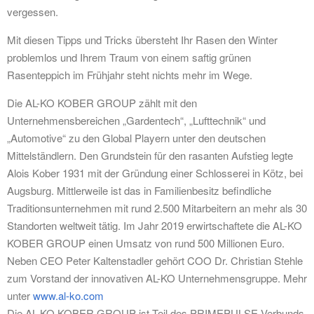
vergessen.
Mit diesen Tipps und Tricks übersteht Ihr Rasen den Winter
problemlos und Ihrem Traum von einem saftig grünen
Rasenteppich im Frühjahr steht nichts mehr im Wege.
Die AL-KO KOBER GROUP zählt mit den
Unternehmensbereichen „Gardentech“, „Lufttechnik“ und
„Automotive“ zu den Global Playern unter den deutschen
Mittelständlern. Den Grundstein für den rasanten Aufstieg legte
Alois Kober 1931 mit der Gründung einer Schlosserei in Kötz, bei
Augsburg. Mittlerweile ist das in Familienbesitz befindliche
Traditionsunternehmen mit rund 2.500 Mitarbeitern an mehr als 30
Standorten weltweit tätig. Im Jahr 2019 erwirtschaftete die AL-KO
KOBER GROUP einen Umsatz von rund 500 Millionen Euro.
Neben CEO Peter Kaltenstadler gehört COO Dr. Christian Stehle
zum Vorstand der innovativen AL-KO Unternehmensgruppe. Mehr
unter
www.al-ko.com
Die AL-KO KOBER GROUP ist Teil des PRIMEPULSE Verbunds.