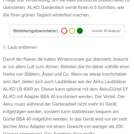
überstehen. AL-KO Gardentech verrät Ihnen in 5 Schritten, wie
Sie Ihren grünen Teppich winterfest machen.
Stimmungsbarometer:
unverb. KI-Analyse*
1. Laub entfernen
Damit der Rasen die kalten Wintermonate gut übersteht, braucht
er vor allem Luft zum Atmen. Befreien Sie ihn daher mithilfe einer
Harke von Blättern, Ästen und Co. Wenn es etwas komfortabler
sein darf, bieten sich auch Laubbläser wie der Akku-Laubbläser
AL-KO LB 4060 an. Dieser kann optional mit dem AkkuGürtel EF
AL-KO mit Adapter BBA 40 kombiniert werden. Der Vorteil: Der
Akku muss während der Gartenarbeit nicht mehr im Gerät
mitgetragen werden, sondern kann stattdessen bequem am
Gürtel BBA 40 mitgeführt werden. In das Gerät wird nur ein sehr
leichter Akku-Adapter mit einem Gewicht von weniger als 200
Gramm eingesteckt. Das Ergebnis: Eine große