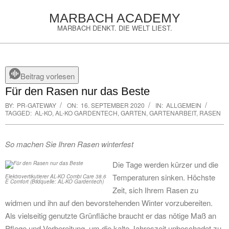
Skip
MARBACH ACADEMY
to
MARBACH DENKT. DIE WELT LIEST.
content
Primary
Navigation
Menu
Beitrag vorlesen
Für den Rasen nur das Beste
BY:
PR-GATEWAY
ON:
16. SEPTEMBER 2020
IN:
ALLGEMEIN
TAGGED:
AL-KO
,
AL-KO GARDENTECH
,
GARTEN
,
GARTENARBEIT
,
RASEN
So machen Sie Ihren Rasen winterfest
Die Tage werden kürzer und die
Temperaturen sinken. Höchste
Elektrovertikutierer AL-KO Combi Care 38.6
E Comfort (Bildquelle: AL-KO Gardentech)
Zeit, sich Ihrem Rasen zu
widmen und ihn auf den bevorstehenden Winter vorzubereiten.
Als vielseitig genutzte Grünfläche braucht er das nötige Maß an
Pflege und Vorbereitung, um die kalte Jahreszeit unbeschadet zu