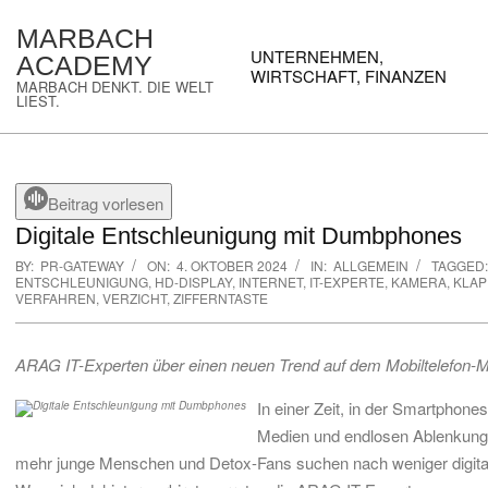
Skip
MARBACH
to
Primary
UNTERNEHMEN,
ACADEMY
content
Navigation
WIRTSCHAFT, FINANZEN
MARBACH DENKT. DIE WELT
Menu
LIEST.
Beitrag vorlesen
Digitale Entschleunigung mit Dumbphones
BY:
PR-GATEWAY
ON:
4. OKTOBER 2024
IN:
ALLGEMEIN
TAGGED:
ENTSCHLEUNIGUNG
,
HD-DISPLAY
,
INTERNET
,
IT-EXPERTE
,
KAMERA
,
KLAP
VERFAHREN
,
VERZICHT
,
ZIFFERNTASTE
ARAG IT-Experten über einen neuen Trend auf dem Mobiltelefon-M
In einer Zeit, in der Smartphon
Medien und endlosen Ablenkunge
mehr junge Menschen und Detox-Fans suchen nach weniger digita