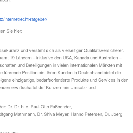
z/internetrecht-ratgeber/
n Sie hier:
kuranz und versteht sich als vielseitiger Qualitätsversicherer.
gesamt 19 Ländern – inklusive den USA, Kanada und Australien –
chaften und Beteiligungen in vielen internationalen Märkten mit
führende Position ein. Ihren Kunden in Deutschland bietet die
e einzigartige, bedarfsorientierte Produkte und Services in den
enden erwirtschaftet der Konzern ein Umsatz- und
: Dr. Dr. h. c. Paul-Otto Faßbender,
olfgang Mathmann, Dr. Shiva Meyer, Hanno Petersen, Dr. Joerg