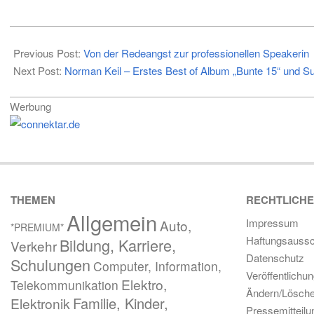
2024-
10-
Previous Post:
Von der Redeangst zur professionellen Speakerin
04
Next Post:
Norman Keil – Erstes Best of Album „Bunte 15“ und Su
Werbung
THEMEN
RECHTLICH
Allgemein
Impressum
Auto,
*PREMIUM*
Haftungsaussc
Bildung, Karriere,
Verkehr
Datenschutz
Schulungen
Computer, Information,
Veröffentlichu
Elektro,
Telekommunikation
Ändern/Lösch
Familie, Kinder,
Elektronik
Pressemitteil