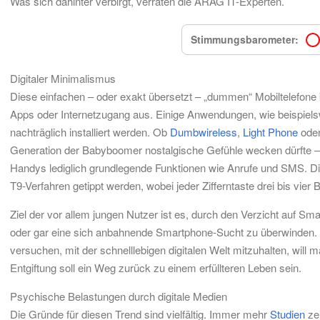
Was sich dahinter verbirgt, verraten die ARAG IT-Experten.
Stimmungsbarometer:
Digitaler Minimalismus
Diese einfachen – oder exakt übersetzt – „dummen“ Mobiltelefo
Apps oder Internetzugang aus. Einige Anwendungen, wie beispiel
nachträglich installiert werden. Ob
Dumbwireless
,
Light Phone
oder
Generation der Babyboomer nostalgische Gefühle wecken dürfte – d
Handys lediglich grundlegende Funktionen wie Anrufe und SMS. Di
T9-Verfahren getippt werden, wobei jeder Zifferntaste drei bis vie
Ziel der vor allem jungen Nutzer ist es, durch den Verzicht auf S
oder gar eine sich anbahnende Smartphone-Sucht zu überwinden. S
versuchen, mit der schnelllebigen digitalen Welt mitzuhalten, will
Entgiftung soll ein Weg zurück zu einem erfüllteren Leben sein.
Psychische Belastungen durch digitale Medien
Die Gründe für diesen Trend sind vielfältig. Immer mehr
Studien
ze