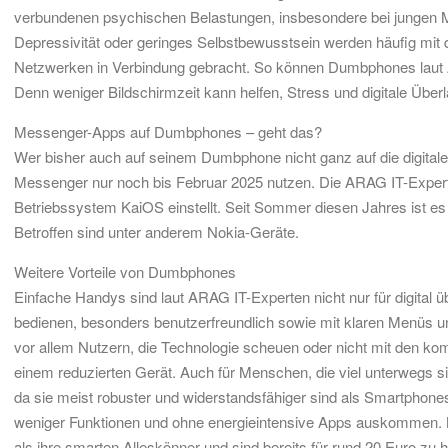
verbundenen psychischen Belastungen, insbesondere bei jungen 
Depressivität oder geringes Selbstbewusstsein werden häufig mi
Netzwerken in Verbindung gebracht. So können Dumbphones laut AR
Denn weniger Bildschirmzeit kann helfen, Stress und digitale Über
Messenger-Apps auf Dumbphones – geht das?
Wer bisher auch auf seinem Dumbphone nicht ganz auf die digitale 
Messenger nur noch bis Februar 2025 nutzen. Die ARAG IT-Expert
Betriebssystem KaiOS einstellt. Seit Sommer diesen Jahres ist es 
Betroffen sind unter anderem Nokia-Geräte.
Weitere Vorteile von Dumbphones
Einfache Handys sind laut ARAG IT-Experten nicht nur für digital ü
bedienen, besonders benutzerfreundlich sowie mit klaren Menüs 
vor allem Nutzern, die Technologie scheuen oder nicht mit den 
einem reduzierten Gerät. Auch für Menschen, die viel unterwegs 
da sie meist robuster und widerstandsfähiger sind als Smartphones
weniger Funktionen und ohne energieintensive Apps auskommen. N
als ihre smarten Alleskönner und sind bereits für rund 20 Euro zu 