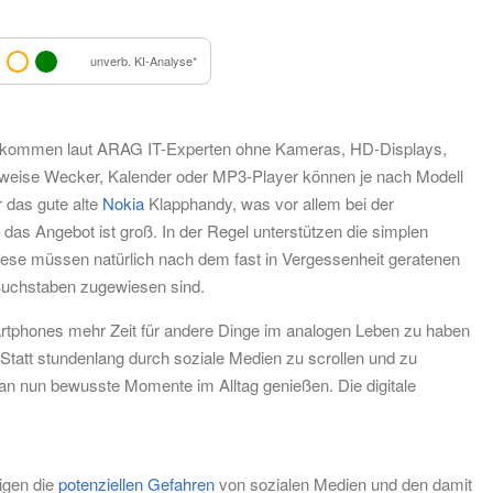
unverb. KI-Analyse*
ne kommen laut ARAG IT-Experten ohne Kameras, HD-Displays,
sweise Wecker, Kalender oder MP3-Player können je nach Modell
 das gute alte
Nokia
Klapphandy, was vor allem bei der
as Angebot ist groß. In der Regel unterstützen die simplen
ese müssen natürlich nach dem fast in Vergessenheit geratenen
r Buchstaben zugewiesen sind.
martphones mehr Zeit für andere Dinge im analogen Leben zu haben
tatt stundenlang durch soziale Medien zu scrollen und zu
 man nun bewusste Momente im Alltag genießen. Die digitale
igen die
potenziellen Gefahren
von sozialen Medien und den damit