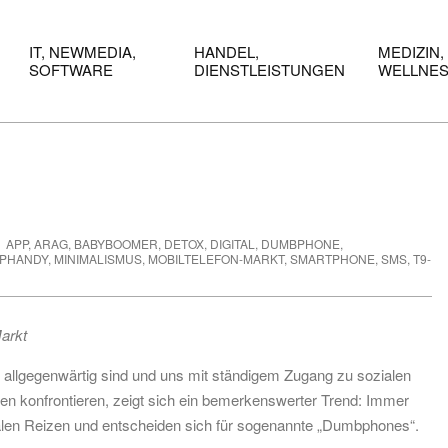
IT, NEWMEDIA,
HANDEL,
MEDIZIN,
SOFTWARE
DIENSTLEISTUNGEN
WELLNE
APP
,
ARAG
,
BABYBOOMER
,
DETOX
,
DIGITAL
,
DUMBPHONE
,
PHANDY
,
MINIMALISMUS
,
MOBILTELEFON-MARKT
,
SMARTPHONE
,
SMS
,
T9-
arkt
es allgegenwärtig sind und uns mit ständigem Zugang zu sozialen
n konfrontieren, zeigt sich ein bemerkenswerter Trend: Immer
len Reizen und entscheiden sich für sogenannte „Dumbphones“.