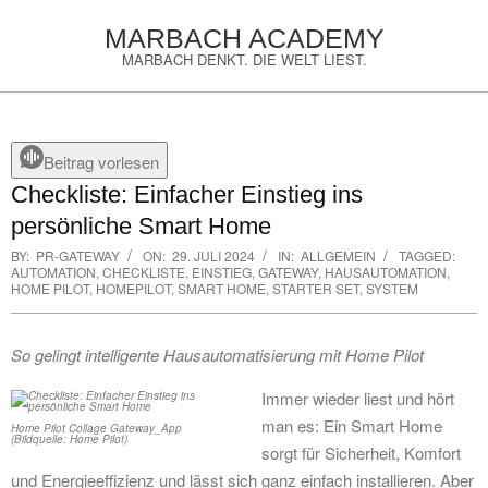
Skip
MARBACH ACADEMY
to
MARBACH DENKT. DIE WELT LIEST.
content
Primary
Navigation
Menu
Beitrag vorlesen
Checkliste: Einfacher Einstieg ins
persönliche Smart Home
BY:
PR-GATEWAY
ON:
29. JULI 2024
IN:
ALLGEMEIN
TAGGED:
AUTOMATION
,
CHECKLISTE
,
EINSTIEG
,
GATEWAY
,
HAUSAUTOMATION
,
HOME PILOT
,
HOMEPILOT
,
SMART HOME
,
STARTER SET
,
SYSTEM
So gelingt intelligente Hausautomatisierung mit Home Pilot
Immer wieder liest und hört
man es: Ein Smart Home
Home Pilot Collage Gateway_App
(Bildquelle: Home Pilot)
sorgt für Sicherheit, Komfort
und Energieeffizienz und lässt sich ganz einfach installieren. Aber